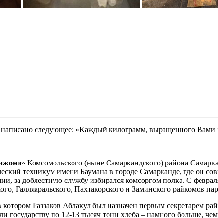
 написано следующее: «Каждый килограмм, выращенного Вами зе
ижони
» Комсомольского (ныне Самаркандского) района Самаркан
ческий техникум имени Баумана в городе Самарканде, где он со
ии, за доблестную службу избирался комсоргом полка. С феврал
го, Галляаральского, Пахтакорского и Заминского райкомов пар
котором Раззаков Аблакул был назначен первым секретарем райк
и государству по 12-13 тысяч тонн хлеба – намного больше, чем