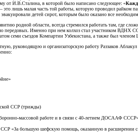
му от И.В.Сталина, в которой было написано следующее: «
Кажд
 – это лишь малая часть той работы, которую проводил райком 
 эвакуировали детей сирот, которым было оказано все необходим
тию родной области, всегда стремился работать там, где сложне
сло передовых. Именно при нем колхоз стал участником ВДНХ 
атом семи съездов Компартии Узбекистана, а также был членом
стную, руководящую и организаторскую работу Раззаков Аблаку
енно:
ойне»
ской ССР (трижды)
боронно-массовой работе и в связи с 40-летием ДОСААФ СССР
 ССР «За большую шефскую помощь, оказанную в расширении с