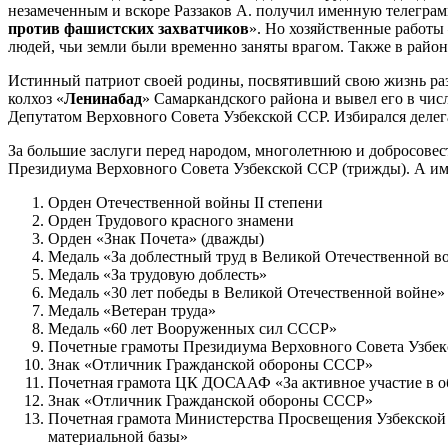
незамеченным и вскоре Раззаков А. получил именную телеграм
против фашистских захватчиков
». Но хозяйственные работы
людей, чьи земли были временно заняты врагом. Также в район
Истинный патриот своей родины, посвятивший свою жизнь разви
колхоз «
Ленинабад
» Самаркандского района и вывел его в чи
Депутатом Верховного Совета Узбекской ССР. Избирался делег
За большие заслуги перед народом, многолетнюю и добросове
Президиума Верховного Совета Узбекской ССР (трижды). А им
Орден Отечественной войны II степени
Орден Трудового красного знамени
Орден «Знак Почета» (дважды)
Медаль «За доблестный труд в Великой Отечественной в
Медаль «За трудовую доблесть»
Медаль «30 лет победы в Великой Отечественной войне»
Медаль «Ветеран труда»
Медаль «60 лет Вооруженных сил СССР»
Почетные грамоты Президиума Верховного Совета Узбек
Знак «Отличник Гражданской обороны СССР»
Почетная грамота ЦК ДОСААФ «За активное участие в о
Знак «Отличник Гражданской обороны СССР»
Почетная грамота Министерства Просвещения Узбекской
материальной базы»