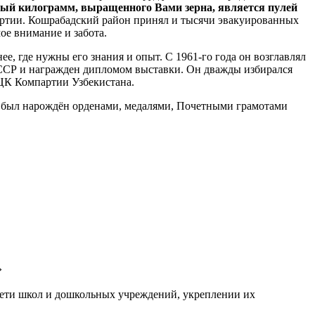
ый килограмм, выращенного Вами зерна, является пулей
партии. Кошрабадский район принял и тысячи эвакуированных
ое внимание и забота.
е, где нужны его знания и опыт. С 1961-го года он возглавлял
СССР и награжден дипломом выставки. Он дважды избирался
 ЦК Компартии Узбекистана.
л был нарождён орденами, медалями, Почетными грамотами
»
ети школ и дошкольных учреждений, укреплении их