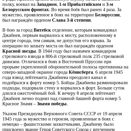
полку, воевал на
Западном
,
1-м Прибалтийском
и
3-м
Белорусском фронтах
. Во время боёв был ранен 4 раза. За
мужество, проявленное в боях на территории
Белоруссии
,
был награждён орденом
Слава 3-й степени
.
В бою за город
Витебск
отделение, которым командовал
Джабиев, первым вырвалось к мосту, расположенному в
центре города, тем самым, не допустив его взрыва. За
операцию по захвату моста он был награждён орденом
Красной звезды
. В 1944 году был назначен командиром
стрелкового взвода в 806-й стрелковый полк 235 стрелковой
дивизии. Отличился в боях в Восточной Пруссии при
прорыве укрепленной оборонительной полосы противника на
северо-западной окраине города
Кёнисберга
. 6 апреля 1945
года взвод лейтенанта Джабиева преодолел канал и
подобрался к форту номер 5. Бойцы Джабиева разминировали
подходы, подорвали стену и ворвались в форт. Больше суток
длился ожесточённый бой. К вечеру 8 апреля лейтенант
Джабиев лично поднял над главной башней форта номер 5
Красное Знамя –
Знамя победы
.
Указом Президиума Верховного Совета СССР от 19 апреля
1945 года за мужество и героизм, проявленные в боях с
немецко – фашистскими захватчиками, Джабиеву было
присвоено звание Героя Советского Союза с вручением