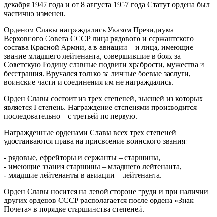
декабря 1947 года и от 8 августа 1957 года Статут ордена был
частично изменен.
Орденом Славы награждались Указом Президиума
Верховного Совета СССР лица рядового и сержантского
состава Красной Армии, а в авиации – и лица, имеющие
звание младшего лейтенанта, совершившие в боях за
Советскую Родину славные подвиги храбрости, мужества и
бесстрашия. Вручался только за личные боевые заслуги,
воинские части и соединения им не награждались.
Орден Славы состоит из трех степеней, высшей из которых
является I степень. Награждение степенями производится
последовательно – с третьей по первую.
Награжденные орденами Славы всех трех степеней
удостаиваются права на присвоение воинского звания:
- рядовые, ефрейторы и сержанты – старшины,
- имеющие звания старшины – младшего лейтенанта,
- младшие лейтенанты в авиации – лейтенанта.
Орден Славы носится на левой стороне груди и при наличии
других орденов СССР располагается после ордена «Знак
Почета» в порядке старшинства степеней.