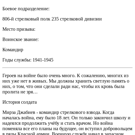
Боевое подразделение:
806-й стрелковый полк 235 стрелковой дивизии
Место призыва:
Воинское звание:
Командир
Годы службы:
1941-1945
Героев на войне было очень много. К сожалению, многих из
них уже нет в живых. Мы должны хранить светлую память о
них, о том, что они сделали ради нас, чтобы их кровь была
пролита не зря…
История солдата
Мирза Джабиев - командир стрелкового взвода. Когда
началась война, ему было 18 лет. Он только закончил школу и
надеялся продолжить учёбу и стать врачом. Но война
поменяла все его планы на будущее, он вступил добровольцем
в ряды Красной армии. Военную службу начал в запасном