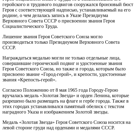
геройского и трудового подвигов сооружался бронзовый бюст
Героя с соответствующей надписью, устанавливаемый на его
родине, о чем делалась запись в Указе Президиума
Верховного Совета СССР о присвоении звания Героя
Социалистического Труда.
Лишение звания Героя Советского Союза могло
производиться только Президиумом Верховного Совета
СССР.
Награждаться медалью могли не только отдельные лица,
совершившие героический подвиг и удостоенные звания
Героя Советского Союза, но также и города, которым было
присвоено звание «Город-герой», и крепости, удостоенные
звания «Крепость-герой».
Согласно Положению от 8 мая 1965 года Городу-Герою
вручалась медаль «Золотая Звезда» и орден Ленина, которые
разрешено было размещать на флаге и гербе города. Также в
этих городах устанавливался памятный обелиск с текстом
наградного Указа и изображением Золотой звезды.
Медаль «Золотая Звезда» Героя Советского Союза носится на
левой стороне груди над орденами и медалями СССР.