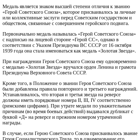
Медаль является знаком высшей степени отличия к званию
«Герой Советского Союза», которое присваивалось за личные
или коллективные заслуги перед Советским государством и
обществом, связанные с совершением геройского подвига.
Первоначально медаль называлась «Герой Советского Союза»
с надписью на лицевой стороне «Герой СС», однако в
соответствии с Указом Президиума ВС СССР от 16 октября
1939 года она стала именоваться как медаль «Золотая Звезда».
При награждении Героя Советского Союза ему одновременно
с медалью «Золотая Звезда» вручался орден Ленина и грамота
Президиума Верховного Совета СССР.
Кроме того, в Положение о звании Героя Советского Союза
были добавлены правила повторного и третьего награждений.
Устанавливалось, что вторая и третья звезда на реверсе
должны иметь порядковые номера II, III, IV соответственно
(римскими цифрами). При утрате медали по уважительным
причинам (во время боевых действий) выдавался дубликат с
буквой «Д» на реверсе и прежним номером утраченной
награды.
В случае, если Герою Советского Союза присваивалось звание
Героя Социалистического Труда, то в ознаменование его